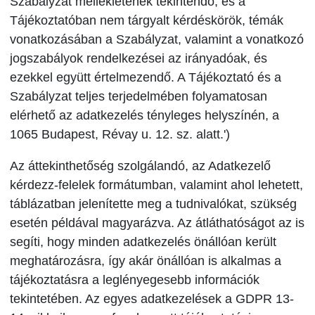
Szabályzat mellékletének tekintendő, és a
Tájékoztatóban nem tárgyalt kérdéskörök, témák
vonatkozásában a Szabályzat, valamint a vonatkozó
jogszabályok rendelkezései az irányadóak, és
ezekkel együtt értelmezendő. A Tájékoztató és a
Szabályzat teljes terjedelmében folyamatosan
elérhető az adatkezelés tényleges helyszínén, a
1065 Budapest, Révay u. 12. sz. alatt.')
Az áttekinthetőség szolgálandó, az Adatkezelő
kérdezz-felelek formátumban, valamint ahol lehetett,
táblázatban jelenítette meg a tudnivalókat, szükség
esetén példával magyarázva. Az átláthatóságot az is
segíti, hogy minden adatkezelés önállóan került
meghatározásra, így akár önállóan is alkalmas a
tájékoztatásra a leglényegesebb információk
tekintetében. Az egyes adatkezelések a GDPR 13-