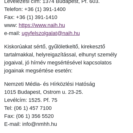
Levelezési cím: 1374 Budapest, Pf. 603.
Telefon: +36 (1) 391-1400
Fax: +36 (1) 391-1410
www:
https://www.naih.hu
e-mail:
ugyfelszolgalat@naih.hu
Kiskorúakat sértő, gyűlöletkeltő, kirekesztő
tartalmakkal, helyreigazítással, elhunyt személy
jogaival, jó hírnév megsértésével kapcsolatos
jogainak megsértése esetén:
Nemzeti Média- és Hírközlési Hatóság
1015 Budapest, Ostrom u. 23-25.
Levélcím: 1525. Pf. 75
Tel: (06 1) 457 7100
Fax: (06 1) 356 5520
E-mail: info@nmhh.hu