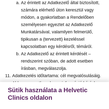
Az érintett az Adatkezelő által biztosított,
számára elérhető úton keresztül vagy
módon, a gyakorlatban a Rendelőben
személyesen egyeztet az Adatkezelő
Munkatársával, valamilyen felmerülő,
tipikusan a (tervezett) kezeléssel
kapcsolatban egy kérdésről, témáról.
Az Adatkezelő az érintett kérdését –
rendszerint szóban, de adott esetben
írásban, megválaszolja.
Adatkezelés időtartama: cél megvalósulásáig.
Abban az esetben, ha az információ kéréshez
Sütik használata a Helvetic
és/vagy információ adáshoz joghatás fűződik,
Clinics oldalon
vagy az érintettet, vagy az Adatkezelőt
hasonlóan jelentős mértékben érinti, Adatkezelő