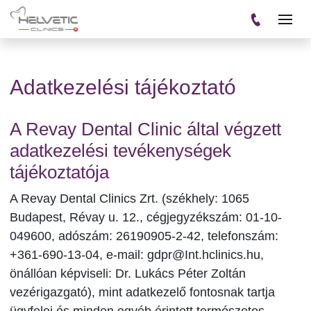
Adatkezelési tájékoztató
A Revay Dental Clinic által végzett
adatkezelési tevékenységek
tájékoztatója
A Revay Dental Clinics Zrt. (székhely: 1065
Budapest, Révay u. 12., cégjegyzékszám: 01-10-
049600, adószám: 26190905-2-42, telefonszám:
+361-690-13-04, e-mail: gdpr@Int.hclinics.hu,
önállóan képviseli: Dr. Lukács Péter Zoltán
vezérigazgató), mint adatkezelő fontosnak tartja