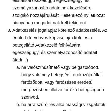
ellátással összefüggő egészségügyi és
személyazonosító adatainak kezelésére
szolgáló hozzájárulását – ellenkező nyilatkozat
hiányában megadottnak kell tekinteni.
Adatkezelés jogalapja: kötelező adatkezelés. Az
érintett (törvényes képviselője) köteles a
betegellátó Adatkezelő felhívására
egészségügyi és személyazonosító adatait
átadni,')
ha valószínűsíthető vagy beigazolódott,
hogy valamely betegség kórokozója által
fertőződött, vagy fertőzéses eredetű
mérgezésben, illetve fertőző betegségben
szenved,
ha arra szűrő- és alkalmassági vizsgálatok