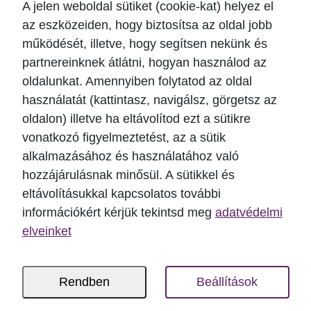
A jelen weboldal sütiket (cookie-kat) helyez el
az adatokat a kapcsolódó adatok megőrzési
az eszközeiden, hogy biztosítsa az oldal jobb
idejével egységben kezeli.
működését, illetve, hogy segítsen nekünk és
Az adatkezelés módja: elektronikusan vagy
partnereinknek átlátni, hogyan használod az
papír alapon, manuálisan történik.
oldalunkat. Amennyiben folytatod az oldal
Adatok forrása: közvetlenül az érintettől.
használatát (kattintasz, navigálsz, görgetsz az
Adatközlés: harmadik fél számára nem kerül
oldalon) illetve ha eltávolítod ezt a sütikre
közlésre.
vonatkozó figyelmeztetést, az a sütik
Szervezési és technikai intézkedések a kezelt
alkalmazásához és használatához való
hozzájárulásnak minősül. A sütikkel és
adatok védelme érdekében: lásd külön
eltávolításukkal kapcsolatos további
fejezetben.
információkért kérjük tekintsd meg
adatvédelmi
Automatizált döntéshozatal, profilalkotás: az
elveinket
adatkezelés kapcsán ilyen nem történik.
A *-gal jelölt adatokkal kapcsolatban az
Adatkezelő felhívja a figyelmet arra, hogy
Rendben
Beállítások
amennyiben az érintett azokat az Adatkezelő