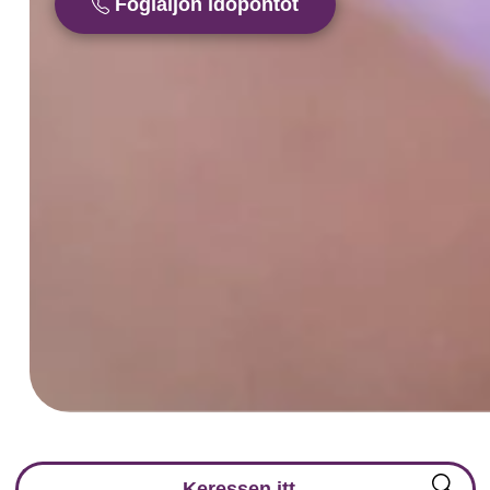
Foglaljon időpontot