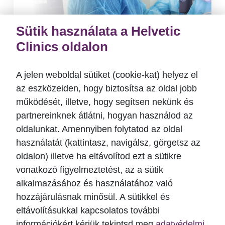
Sütik használata a Helvetic
Clinics oldalon
A jelen weboldal sütiket (cookie-kat) helyez el
az eszközeiden, hogy biztosítsa az oldal jobb
Bölcsességfog műtét a
működését, illetve, hogy segítsen nekünk és
megoldás, ha a fog, íny alatt van
partnereinknek átlátni, hogyan használod az
oldalunkat. Amennyiben folytatod az oldal
A bölcsességfog műtét szükséges lehet,
használatát (kattintasz, navigálsz, görgetsz az
amikor nincs elegendő hely.
oldalon) illetve ha eltávolítod ezt a sütikre
Bölcsességfog eltávolítás kérdések,
vonatkozó figyelmeztetést, az a sütik
válaszok, tudnivalók egy helyen! Olvasson
alkalmazásához és használatához való
tovább!
hozzájárulásnak minősül. A sütikkel és
eltávolításukkal kapcsolatos további
információkért kérjük tekintsd meg
adatvédelmi