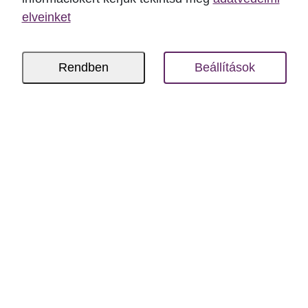
elveinket
Rendben
Beállítások
Bölcsességfog húzás, avagy
amikor könnyebb dolgunk van
A bölcsességfog húzás szükséges lehet,
amikor nincs elegendő hely számukra.