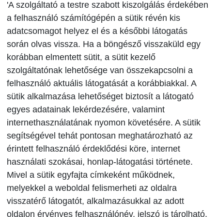
'A szolgáltató a testre szabott kiszolgálás érdekében
a felhasználó számítógépén a sütik révén kis
adatcsomagot helyez el és a későbbi látogatás
során olvas vissza. Ha a böngésző visszaküld egy
korábban elmentett sütit, a sütit kezelő
szolgáltatónak lehetősége van összekapcsolni a
felhasználó aktuális látogatását a korábbiakkal. A
sütik alkalmazása lehetőséget biztosít a látogató
egyes adatainak lekérdezésére, valamint
internethasználatának nyomon követésére. A sütik
segítségével tehát pontosan meghatározható az
érintett felhasználó érdeklődési köre, internet
használati szokásai, honlap-látogatási története.
Mivel a sütik egyfajta címkeként működnek,
melyekkel a weboldal felismerheti az oldalra
visszatérő látogatót, alkalmazásukkal az adott
oldalon érvényes felhasználónév, jelszó is tárolható.