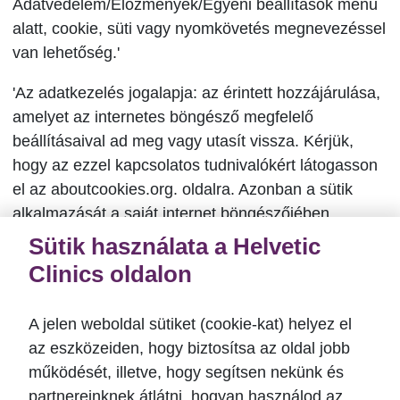
Adatvédelem/Előzmények/Egyéni beállítások menü
alatt, cookie, süti vagy nyomkövetés megnevezéssel
van lehetőség.'
'Az adatkezelés jogalapja: az érintett hozzájárulása,
amelyet az internetes böngésző megfelelő
beállításaival ad meg vagy utasít vissza. Kérjük,
hogy az ezzel kapcsolatos tudnivalókért látogasson
el az aboutcookies.org. oldalra. Azonban a sütik
alkalmazását a saját internet böngészőjében
törölheti, illetve letilthatja.'
Sütik használata a Helvetic
Clinics oldalon
A jelen weboldal sütiket (cookie-kat) helyez el
az eszközeiden, hogy biztosítsa az oldal jobb
működését, illetve, hogy segítsen nekünk és
Impresszum
partnereinknek átlátni, hogyan használod az