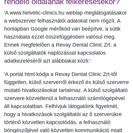
rendelő oldalának felkeresésekor?
'A www.helvetic-clinics.hu weblap meglátogatásakor
a webszerver felhasználói adatokat nem rögzít. A
honlapban Google mérőkód van beépítve, a sütik
használata ezzel összefüggésben valósul meg.
Ennek megfelelően a Revay Dental Clinic Zrt. a
külső szolgáltatók naplózással kapcsolatos
adatkezeléséről azt alábbiakat közli:'
'A portál html kódja a Revay Dental Clinic Zrt-től
független, külső szerverről érkező és külső szerverre
mutató hivatkozásokat tartalmaz. A külső szolgáltató
szervere közvetlenül a felhasználó számítógépével
áll kapcsolatban. Felhívjuk látogatóink figyelmét,
hogy a hivatkozások szolgáltatói az ő szerverükre
történő közvetlen kapcsolódás, a felhasználó
böngészőjével való közvetlen kommunikáció miatt