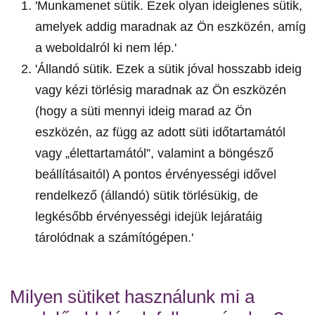
'Munkamenet sütik. Ezek olyan ideiglenes sütik,
amelyek addig maradnak az Ön eszközén, amíg
a weboldalról ki nem lép.'
'Állandó sütik. Ezek a sütik jóval hosszabb ideig
vagy kézi törlésig maradnak az Ön eszközén
(hogy a süti mennyi ideig marad az Ön
eszközén, az függ az adott süti időtartamától
vagy „élettartamától”, valamint a böngésző
beállításaitól) A pontos érvényességi idővel
rendelkező (állandó) sütik törlésükig, de
legkésőbb érvényességi idejük lejáratáig
tárolódnak a számítógépen.'
Milyen sütiket használunk mi a