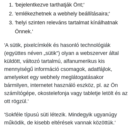
'bejelentkezve tarthatják Önt;'
'emlékezhetnek a webhely beállításaira;'
'helyi szinten releváns tartalmat kínálhatnak
Önnek.'
'A sütik, pixelcímkék és hasonló technológiák
(együttes néven „sütik”) olyan a webszerver által
küldött, változó tartalmú, alfanumerikus kis
mennyiségű információ csomagok, adatfájlok,
amelyeket egy webhely meglátogatásakor
bármilyen, internetet használó eszköz, pl. az Ön
számítógépe, okostelefonja vagy tabletje letölt és az
ott rögzül.'
'Sokféle típusú süti létezik. Mindegyik ugyanúgy
működik, de kisebb eltérések vannak közöttük.'