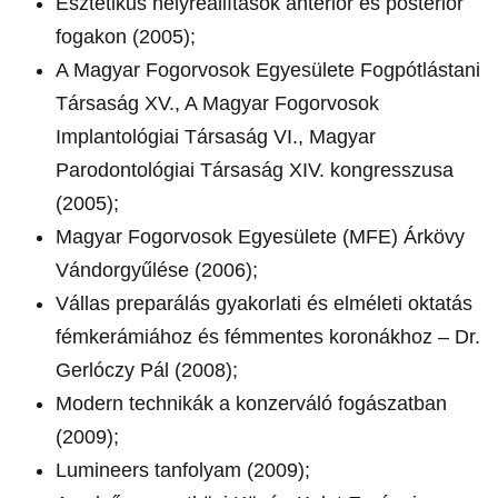
Esztétikus helyreállítások anterior és posterior
fogakon (2005);
A Magyar Fogorvosok Egyesülete Fogpótlástani
Társaság XV., A Magyar Fogorvosok
Implantológiai Társaság VI., Magyar
Parodontológiai Társaság XIV. kongresszusa
(2005);
Magyar Fogorvosok Egyesülete (MFE) Árkövy
Vándorgyűlése (2006);
Vállas preparálás gyakorlati és elméleti oktatás
fémkerámiához és fémmentes koronákhoz – Dr.
Gerlóczy Pál (2008);
Modern technikák a konzerváló fogászatban
(2009);
Lumineers tanfolyam (2009);