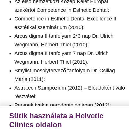
Az első nemzetközi Közép-Kelet Európai
szakértői Competence in Esthetic Dental;
Competence in Esthetic Dental Excellence II
esztétikai szeminárium (2010);
Arcus digma II tanfolyam 2*3 nap Dr. Ulrich
Wegmann, Herbert Thiel (2010);
Arcus digma II tanfolyam 7 nap Dr. Ulrich
Wegmann, Herbert Thiel (2011);
Smylist mosolytervező tanfolyam Dr. Csillag
Mária (2011);
Astratech Szimpózium (2012) – Előadóként való
részvétel;
Perspektívák a parodontológiában (2012);
Makó János – Őrlőfog mintázó kurzus (2013);
Sütik használata a Helvetic
Perspektívák a paroimplantológiában és a
Clinics oldalon