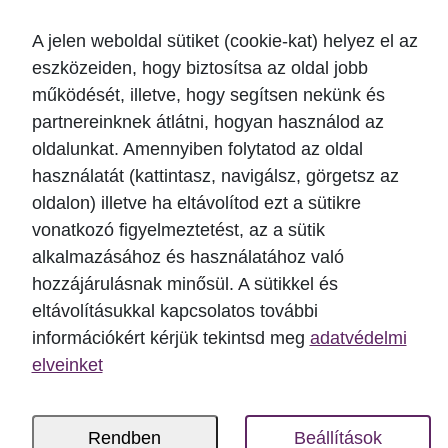
komprehenzív fogászatban (2015);
BUDABOND 2016 – Passion and Art in
A jelen weboldal sütiket (cookie-kat) helyez el az
Adhesive and Esthetic Dentistry (2016);
eszközeiden, hogy biztosítsa az oldal jobb
működését, illetve, hogy segítsen nekünk és
Osteology; Monaco (2016);
partnereinknek átlátni, hogyan használod az
Straumann gyárlátogatás; Basel, Villeret, Svájc
oldalunkat. Amennyiben folytatod az oldal
(2017);
használatát (kattintasz, navigálsz, görgetsz az
Implantológiai tervezés és ellátás a fogászati
oldalon) illetve ha eltávolítod ezt a sütikre
turizmusban (2018);
vonatkozó figyelmeztetést, az a sütik
Candulor New Deal kurzus (2019);
alkalmazásához és használatához való
A napi fogorvosi praxisgyakorlat kérdései
hozzájárulásnak minősül. A sütikkel és
(2020).
eltávolításukkal kapcsolatos további
információkért kérjük tekintsd meg
adatvédelmi
elveinket
Specialitásaim
Rendben
Beállítások