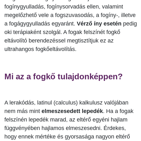
fogínygyulladás, fogínysorvadás ellen, valamint
megelőzhető vele a fogszuvasodás, a fogíny-, illetve
a fogágygyulladás egyaránt.
Vérző íny esetén
pedig
oki terápiaként szolgál. A fogak felszínét fogkő
eltávolító berendezéssel megtisztítjuk ez az
ultrahangos fogkőeltávolítás.
Mi az a fogkő tulajdonképpen?
A lerakódás, latinul (calculus) kalkulusz valójában
nem más mint
elmeszesedett lepedék
. Ha a fogak
felszínén lepedék marad, az eltérő egyéni hajlam
függvényében hajlamos elmeszesedni. Érdekes,
hogy ennek mértéke és gyorsasága nagyon eltérő