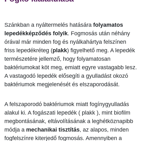
Szánkban a nyáltermelés hatására
folyamatos
lepedékképződés folyik
. Fogmosás után néhány
órával már minden fog és nyálkahártya felszínen
friss lepedékréteg (
plakk
) figyelhető meg. A lepedék
természetére jellemző, hogy folyamatosan
baktériumokat köt meg, emiatt egyre vastagabb lesz.
A vastagodó lepedék elősegíti a gyulladást okozó
baktériumok megjelenését és elszaporodását.
A felszaporodó baktériumok miatt fogínygyulladás
alakul ki. A fogászati lepedék ( plakk ), mint biofilm
megbontásának, eltávolításának a leghétköznapibb
módja a
mechanikai tisztítás
, az alapos, minden
fogfelszínre kiterjedő fogmosás. Amennyiben a