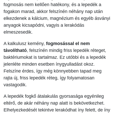
fogmosás nem kellően hatékony, és a lepedék a
fogakon marad, akkor felszínén néhány nap után
elkezdenek a kálcium, magnézium és egyéb ásványi
anyagok kicsapódni, vagyis a lerakódás
elmeszesedik.
A kalkulusz kemény,
fogmosással el nem
távolítható
, felszínén mindig friss lepedék réteget,
baktériumokat is tartalmaz. Ez utóbbi és a lepedék
jelenléte minden esetben ínygyulladást okoz.
Felszíne érdes, így még könnyebben tapad meg
rajta új, friss lepedék réteg, így folyamatosan
vastagodik.
A lepedék fogkő átalakulás gyorsasága egyénileg
eltérő, de akár néhány nap alatt is bekövetkezhet.
Elhelyezkedését tekintve lerakódhat íny felett, de íny