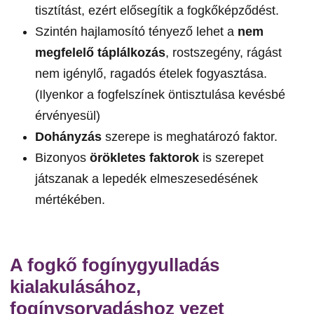
tisztítást, ezért elősegítik a fogkőképződést.
Szintén hajlamosító tényező lehet a
nem
megfelelő táplálkozás
, rostszegény, rágást
nem igénylő, ragadós ételek fogyasztása.
(Ilyenkor a fogfelszínek öntisztulása kevésbé
érvényesül)
Dohányzás
szerepe is meghatározó faktor.
Bizonyos
örökletes faktorok
is szerepet
játszanak a lepedék elmeszesedésének
mértékében.
A fogkő fogínygyulladás
kialakulásához,
fogínysorvadáshoz vezet