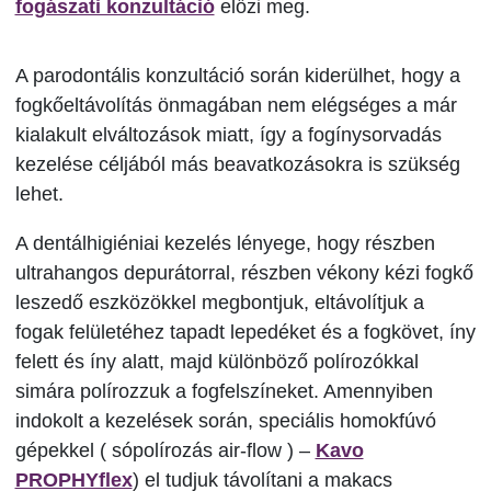
fogászati konzultáció
előzi meg.
A parodontális konzultáció során kiderülhet, hogy a
fogkőeltávolítás önmagában nem elégséges a már
kialakult elváltozások miatt, így a fogínysorvadás
kezelése céljából más beavatkozásokra is szükség
lehet.
A dentálhigiéniai kezelés lényege, hogy részben
ultrahangos depurátorral, részben vékony kézi fogkő
leszedő eszközökkel megbontjuk, eltávolítjuk a
fogak felületéhez tapadt lepedéket és a fogkövet, íny
felett és íny alatt, majd különböző polírozókkal
simára polírozzuk a fogfelszíneket. Amennyiben
indokolt a kezelések során, speciális homokfúvó
gépekkel ( sópolírozás air-flow ) –
Kavo
PROPHYflex
) el tudjuk távolítani a makacs