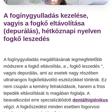
A fogínygyulladás kezelése,
vagyis a fogkő eltávolítása
(depurálás), hétköznapi nyelven
fogkő leszedés
A fogínygyulladás megállításának legmegfelelőbb
módszere a fogkő eltávolítás, a „ fogkő leszedés ",
vagyis depurálás, ami az esetek nagy részében
ultrahangos fogkőeltávolító eszközökkel történik. Ez
nem csupán a kemény felrakódások, hanem a friss
lepedék eltávolítását is magában foglalja. A
beavatkozást erre specializálódott
dentálhigiénikus
végzi. A fogkőszedést minden esetben fogorvosi