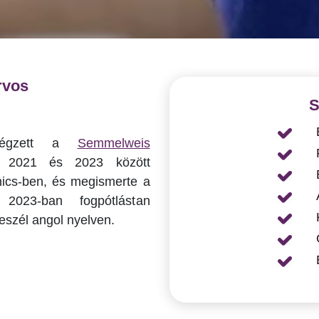
rvos
S
 végzett a
Semmelweis
. 2021 és 2023 között
inics-ben, és megismerte a
 2023-ban fogpótlástan
eszél angol nyelven.