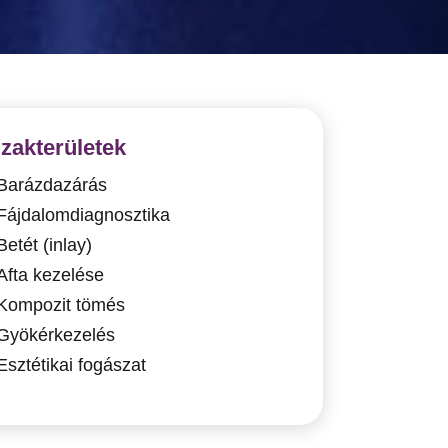
zakterületek
Barázdazárás
Fájdalomdiagnosztika
Betét (inlay)
Afta kezelése
Kompozit tömés
Gyökérkezelés
Esztétikai fogászat