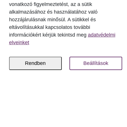
vonatkozó figyelmeztetést, az a sütik
GYIK - Gyakori fogfájás kérdések
alkalmazásához és használatához való
hozzájárulásnak minősül. A sütikkel és
eltávolításukkal kapcsolatos további
Mi a legjobb fogfájás ellen?
információkért kérjük tekintsd meg
adatvédelmi
A leghatékonyabb megoldás foghúzás ellen a
elveinket
fájdalom okának megszüntetése. A tünetek
fájdalomcsillapító használatával csökkenthetők
Rendben
Beállítások
addig, míg nem jön a fogorvosi segítség.
Mennyi idő alatt hat a gyógyszer fogfájás ellen?
A szájon át szedhető fájdalomcsillapítók általában
40-60 perc elteltével fejtik ki hatásukat beszedésük
után.