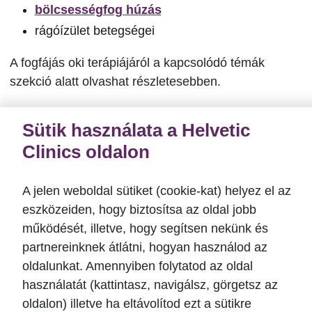
bölcsességfog húzás
rágóízület betegségei
A fogfájás oki terápiájáról a kapcsolódó témák
szekció alatt olvashat részletesebben.
Amennyiben fogfájás gyötri és szeretné elkerülni a
Sütik használata a Helvetic
súlyosabb problémák kialakulását, kérjük
Clinics oldalon
jelentkezzen be egy
fogászati konzultációra
a
+36
1 690 1304
-es telefonszámon, hogy mielőbb
megszüntessük fájdalmát és megtalálhassuk a
A jelen weboldal sütiket (cookie-kat) helyez el az
probléma forrását! Lelkiismeretes, gondoskodó
eszközeiden, hogy biztosítsa az oldal jobb
csapatunk
segít fog. Várja Önt a Helvetic Clinics!
működését, illetve, hogy segítsen nekünk és
partnereinknek átlátni, hogyan használod az
oldalunkat. Amennyiben folytatod az oldal
használatát (kattintasz, navigálsz, görgetsz az
Foglaljon időpontot
oldalon) illetve ha eltávolítod ezt a sütikre