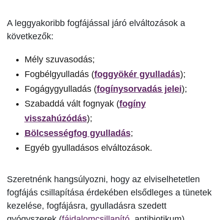
A leggyakoribb fogfájással járó elváltozások a
következők:
Mély szuvasodás;
Fogbélgyulladás (
foggyökér gyulladás
);
Fogágygyulladás (
fogínysorvadás jelei
);
Szabaddá vált fognyak (
fogíny
visszahúzódás
);
Bölcsességfog gyulladás
;
Egyéb gyulladásos elváltozások.
Szeretnénk hangsúlyozni, hogy az elviselhetetlen
fogfájás csillapítása érdekében elsődleges a tünetek
kezelése, fogfájásra, gyulladásra szedett
gyógyszerek (
fájdalomcsillapító
, antibiotikum)