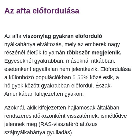
Az afta előfordulása
Az afta
viszonylag gyakran előforduló
nyálkahártya elváltozás, mely az emberek nagy
részénél életük folyamán
többször megjelenik.
Egyeseknél gyakrabban, másoknál ritkábban,
esetenként egyáltalán nem jelentkezik. Előfordulása
a különböző populációkban 5-55% közé esik, a
hölgyek között gyakrabban előfordul, Észak-
Amerikában kifejezetten gyakori.
Azoknál, akik kifejezetten hajlamosak általában
rendszeres időközönként visszatérnek, ismétlődve
jelennek meg (RAS-visszatérő aftózus
szájnyálkahártya gyulladás).