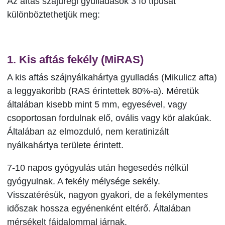
Az aftás szájüregi gyulladások 3 fő típusát
különböztethetjük meg:
1. Kis aftás fekély (MiRAS)
A kis aftás szájnyálkahártya gyulladás (Mikulicz afta)
a leggyakoribb (RAS érintettek 80%-a). Méretük
általában kisebb mint 5 mm, egyesével, vagy
csoportosan fordulnak elő, ovális vagy kör alakúak.
Általában az elmozduló, nem keratinizált
nyálkahártya területe érintett.
7-10 napos gyógyulás után hegesedés nélkül
gyógyulnak. A fekély mélysége sekély.
Visszatérésük, nagyon gyakori, de a fekélymentes
időszak hossza egyénenként eltérő. Általában
mérsékelt fájdalommal járnak.