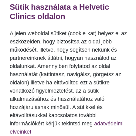
megjelenhet.
Sütik használata a Helvetic
Clinics oldalon
Többször megjelenik a szájpad, garat területén is.
Nagyobb kiterjedésük miatt a gyógyulási idő akár 30
A jelen weboldal sütiket (cookie-kat) helyez el az
nap is lehet, esetenként ennél is hosszabb.
eszközeiden, hogy biztosítsa az oldal jobb
Általában hegesedéssel gyógyulnak. Fájdalmasabb
működését, illetve, hogy segítsen nekünk és
elváltozás, ami nehezíti az evést, nyelést.
partnereinknek átlátni, hogyan használod az
oldalunkat. Amennyiben folytatod az oldal
3. Herpeszformájú fekély
használatát (kattintasz, navigálsz, görgetsz az
Ritkábban fordul elő (RAS érintettek 1-10%-a).
oldalon) illetve ha eltávolítod ezt a sütikre
Tünetei hasonlóak a herpesz vírus okozta
vonatkozó figyelmeztetést, az a sütik
megbetegedéshez, de nem herpesz vírus okozza.
alkalmazásához és használatához való
Méretük kisebb mint 1 mm és akár száz db.
hozzájárulásnak minősül. A sütikkel és
elvátlozás is jelen lehet egy időben, ahol az
eltávolításukkal kapcsolatos további
egymáshoz közeliek összeolvadhatnak, így
információkért kérjük tekintsd meg
adatvédelmi
nagyobbá és szabálytalan formává alakulhat át a
elveinket