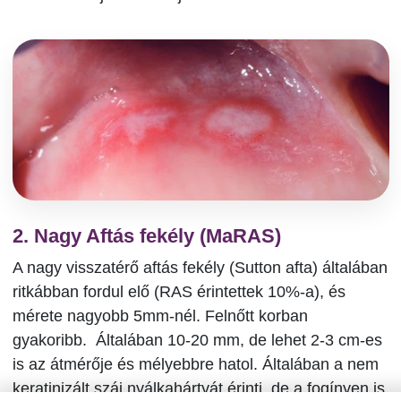
2. Nagy Aftás fekély (MaRAS)
A nagy visszatérő aftás fekély (Sutton afta) általában
ritkábban fordul elő (RAS érintettek 10%-a), és
mérete nagyobb 5mm-nél. Felnőtt korban
gyakoribb. Általában 10-20 mm, de lehet 2-3 cm-es
is az átmérője és mélyebbre hatol. Általában a nem
keratinizált száj nyálkahártyát érinti, de a fogínyen is