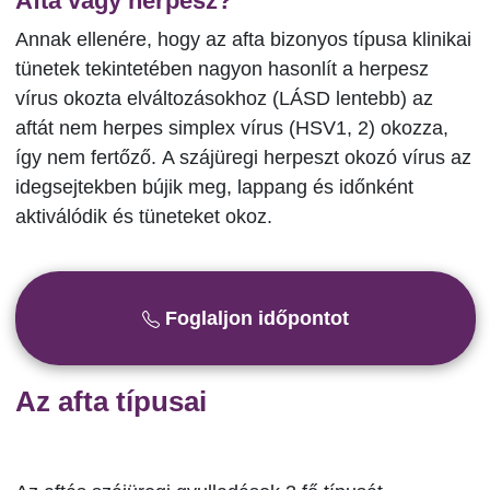
Afta vagy herpesz?
Annak ellenére, hogy az afta bizonyos típusa klinikai
tünetek tekintetében nagyon hasonlít a herpesz
vírus okozta elváltozásokhoz (LÁSD lentebb) az
aftát nem herpes simplex vírus (HSV1, 2) okozza,
így nem fertőző. A szájüregi herpeszt okozó vírus az
idegsejtekben bújik meg, lappang és időnként
aktiválódik és tüneteket okoz.
Foglaljon időpontot
Az afta típusai