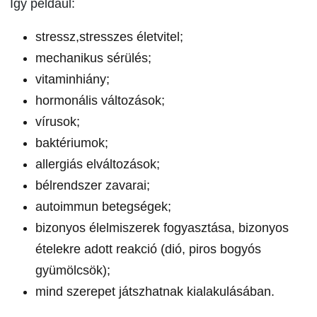
Így például:
stressz,stresszes életvitel;
mechanikus sérülés;
vitaminhiány;
hormonális változások;
vírusok;
baktériumok;
allergiás elváltozások;
bélrendszer zavarai;
autoimmun betegségek;
bizonyos élelmiszerek fogyasztása, bizonyos
ételekre adott reakció (dió, piros bogyós
gyümölcsök);
mind szerepet játszhatnak kialakulásában.