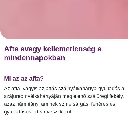
Afta avagy kellemetlenség a
mindennapokban
Mi az az afta?
Az afta, vagyis az aftás szájnyálkahártya-gyulladás a
szájüreg nyálkahártyáján megjelenő szájüregi fekély,
azaz hámhiány, aminek színe sárgás, fehéres és
gyulladásos udvar veszi körül.