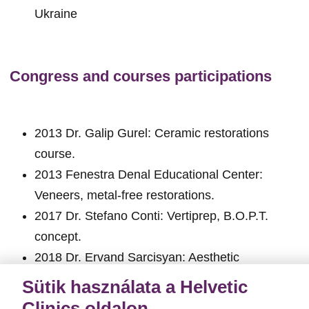
Ukraine
Congress and courses participations
2013 Dr. Galip Gurel: Ceramic restorations
course.
2013 Fenestra Denal Educational Center:
Veneers, metal-free restorations.
2017 Dr. Stefano Conti: Vertiprep, B.O.P.T.
concept.
2018 Dr. Ervand Sarcisyan: Aesthetic
restorations of frontal teeth
Sütik használata a Helvetic
2020 Dr. Maxim Belograd: Direct Anterior
Clinics oldalon