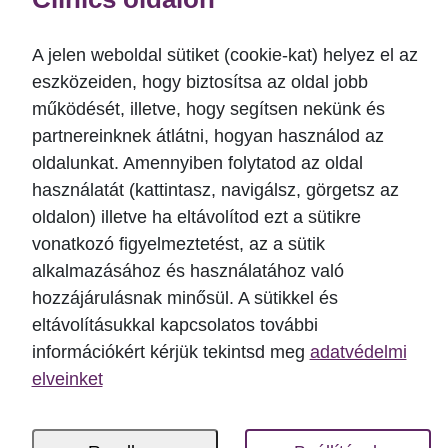
Composit restoration.
2019 International Dental Show, Cologne
A jelen weboldal sütiket (cookie-kat) helyez el az
2019 Dr. Pulat Kochcarov: Digital occlusion and
eszközeiden, hogy biztosítsa az oldal jobb
splint-therapy.
működését, illetve, hogy segítsen nekünk és
partnereinknek átlátni, hogyan használod az
oldalunkat. Amennyiben folytatod az oldal
használatát (kattintasz, navigálsz, görgetsz az
Specialitásaim
oldalon) illetve ha eltávolítod ezt a sütikre
vonatkozó figyelmeztetést, az a sütik
alkalmazásához és használatához való
hozzájárulásnak minősül. A sütikkel és
eltávolításukkal kapcsolatos további
információkért kérjük tekintsd meg
adatvédelmi
elveinket