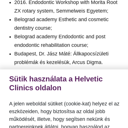
2016. Endodontic Workshop with Morita Root
ZX rotary system, Semmelweis Egyetem;
Belograd academy Esthetic and cosmetic
dentistry course;
Belograd academy Endodontic and post
endodontic rehabilitation course;
Budapest, Dr. Jász Máté: Állkapocsízületi
problémák és kezelésük, Arcus Digma.
Sütik használata a Helvetic
Tapasztalatok
Clinics oldalon
A jelen weboldal sütiket (cookie-kat) helyez el az
2012 Semmelweis Egyetem Fogorvos Diploma;
eszközeiden, hogy biztosítsa az oldal jobb
2012-2015 Szakképzés a Semmelweis
működését, illetve, hogy segítsen nekünk és
Egyetem Konzerváló fogászati és Fogpótlástani
partnereinknek átlátni, hogyan használod az