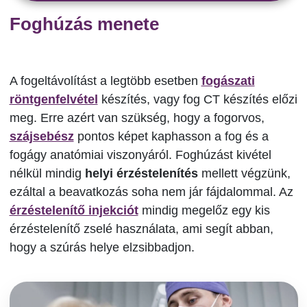
Foghúzás menete
A fogeltávolítást a legtöbb esetben
fogászati
röntgenfelvétel
készítés, vagy fog CT készítés előzi
meg. Erre azért van szükség, hogy a fogorvos,
szájsebész
pontos képet kaphasson a fog és a
fogágy anatómiai viszonyáról. Foghúzást kivétel
nélkül mindig
helyi érzéstelenítés
mellett végzünk,
ezáltal a
beavatkozás soha nem jár fájdalommal. Az
érzéstelenítő injekciót
mindig megelőz egy kis
érzéstelenítő zselé használata, ami segít abban,
hogy a szúrás helye elzsibbadjon.